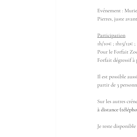
Evénement : Muriel
Pierres, juste avan
Participation
1h/10€ ; 1h15/12€ ;
Pour le Forfait Zo
Forfait dégressif à
Il est possible auss
partir de 3 personn
Sur les autres cré
à distance (télépho
Je reste disponibl