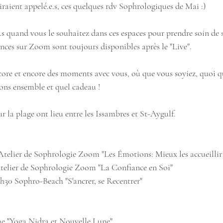
ntiraient appelé.e.s, ces quelques rdv Sophrologiques de Mai :)
.s quand vous le souhaitez dans ces espaces pour prendre soin de 
nces sur Zoom sont toujours disponibles après le "Live". 
core et encore des moments avec vous, où que vous soyiez, quoi qu
ons ensemble et quel cadeau ! 
r la plage ont lieu entre les Issambres et St-Aygulf. 
Atelier de Sophrologie Zoom "Les Émotions: Mieux les accueillir e
Atelier de Sophrologie Zoom "La Confiance en Soi"
7h30 Sophro-Beach "S'ancrer, se Recentrer" 
me "Yoga Nidra et Nouvelle Lune"