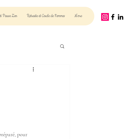
t Pause Zen
Retraite et Cercle de Femmes
More
I
préparé, pour 