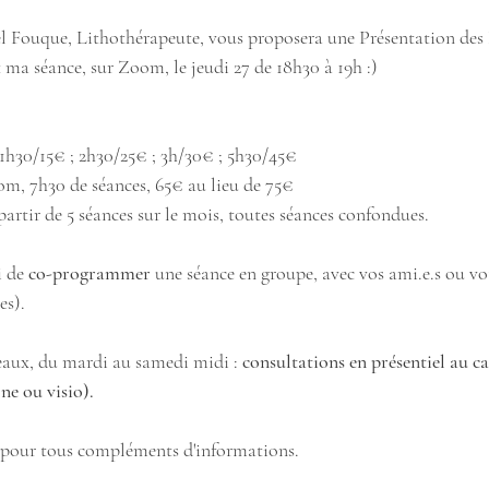
 Fouque, Lithothérapeute, vous proposera une Présentation des 
t ma séance, sur Zoom, le jeudi 27 de 18h30 à 19h :) 
 1h30/15€ ; 2h30/25€ ; 3h/30€ ; 5h30/45€
om, 7h30 de séances, 65€ au lieu de 75€
 partir de 5 séances sur le mois, toutes séances confondues. 
i de 
co-programmer
 une séance en groupe, avec vos ami.e.s ou vot
es). 
neaux, du mardi au samedi midi : 
consultations en présentiel au ca
ne ou visio). 
e pour tous compléments d'informations. 