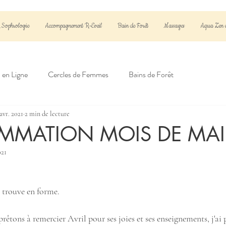
 Sophrologie
Accompagnement R-Eveil
Bain de Forêt
Massages
Aqua Zen e
 en Ligne
Cercles de Femmes
Bains de Forêt
avr. 2021
2 min de lecture
MMATION MOIS DE MA
021
s trouve en forme. 
êtons à remercier Avril pour ses joies et ses enseignements, j'ai 