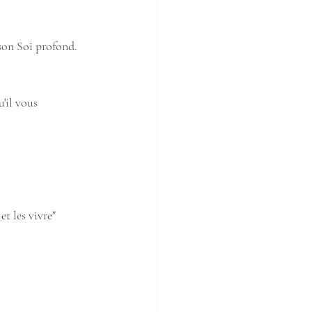
son Soi profond. 
'il vous 
t les vivre"