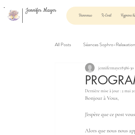
Jennifer Mayer
Bienvenue
R-Eveil
Hypnose &
All Posts
Séances Sophro-Relaxation
jennifermayer8386
30 
PROGRA
Dernière mise à jour :
2 mai 2
Bonjour à Vous, 
J'espère que ce post vou
Alors que nous nous appr