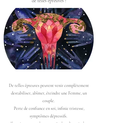
de telles épreuves ?
De telles épreuves peuvent venir complètement
destabiliser, abîmer, éteindre une Femme, un
couple.
Perte de confiance en soi, infinie tristesse,
symptômes dépressifs.
Il est important de ne pas s'isoler, d'ouvrir des
espaces pour déposer sa peine, ses peurs, ses